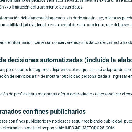
 del formulario de pedidos serán conservados mientras exista una relacio
́n y/o limitación del tratamiento de sus datos.
nformación debidamente bloqueada, sin darle ningún uso, mientras pueda 
onsabilidad judicial, legal o contractual de su tratamiento, que deba ser 
́o de información comercial conservaremos sus datos de contacto hasta
 de decisiones automatizadas (incluida la elabo
, pero cuanto lo hagamos dejaremos claro que se está́ adoptando ese ti
ón de servicios a fin de mostrar publicidad personalizada al ingresar en 
ión de perfiles para mejorar su oferta de productos o personalizar el env
ratados con fines publicitarios
datos con fines publicitarios y no deseas seguir recibiendo publicidad, p
o electrónico a mail del responsable
INFO@ELMETODO25.COM
.